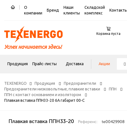
О
Наши
Складской
Бренд
Контакт
компании
клиенты
комплекс
Корзина пуста
Успех начинается здесь!
Продукция
Прайс-листы
Доставка
Акции
TEXENERGO
Продукция
Предохранители
Предохранители низковольтные, плавкие вставки
ППН
ППН с контакт основанием и изолятором
Плавкая вставка ППН33-20 6А габарит 00-С
Плавкая вставка ППН33-20
Референс:
te00429908