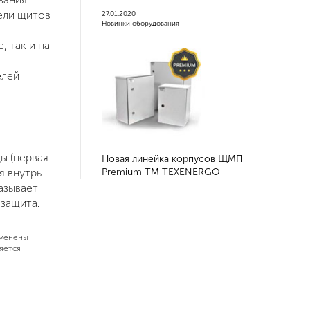
ели щитов
27.01.2020
Новинки оборудования
 так и на
елей
ы (первая
Новая линейка корпусов ЩМП
я внутрь
Premium ТМ TEXENERGO
азывает
 защита.
зменены
яется