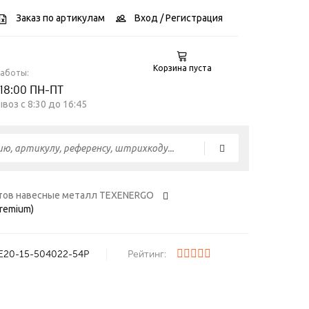
Заказ по артикулам
Вход
/ Регистрация
Корзина пуста
работы:
 18:00 ПН-ПТ
воз c 8:30 до 16:45
тов навесные металл TEXENERGO
remium)
E20-15-504022-54P
Рейтинг: