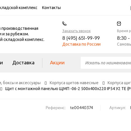
кладской комплекс
Контакты
я производственная
Заказать звонок
Время 
и и за рубежом.
8 (495) 651-99-99
8:30 -
 складской комплекс.
Доставка по России
Самовы
ги
Доставка
Акции
, боксы и аксессуары
Корпуса щитов навесные
Корпуса щи
Щит с монтажной панелью ЩМП -06-2 500х400х220 IP54 У2 ТЕ (P
Референс:
te00440374
Артикул: