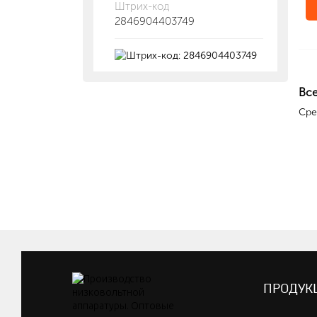
Штрих-код
2846904403749
Кол
Количество в упак
Все
Сре
ПРОДУК