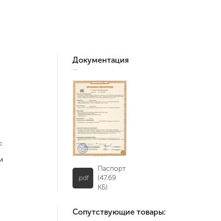
Документация
:
и
Паспорт
.pdf
(47.69
КБ)
Сопутствующие товары: