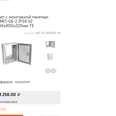
ит с монтажной панелью
МП-06-2 IP54 У2
00х400х220мм ТЕ
E20-15-504022-54
Артикул:
<
>
еференс:
te00132787
3 256.00
a
оптовая цена