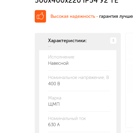
500х400х220 IP54 У2 ТЕ
(Premium)
Высокая надежность -
гарантия лучше
Характеристики:
Исполнение
Навесной
Номинальное напряжение, В
400 В
Марка
ЩМП
Номинальный ток
630 А