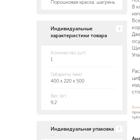
Порошковая краска, шагрень
В к
изг
Все
кор
Индивидуальные
Две
характеристики товара
осу
Щит
Количество (шт)
Упа
1
Рас
Габариты (мм)
циф
400 x 220 x 500
изд
сто
Вес (кг)
9.2
Вни
прои
публ
Индивидуальная упаковка
Ан