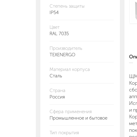
Степень защиты
IP54
Цвет
RAL 7035
Производитель
TEXENERGO
О
Материал корпуса
Сталь
ЩМ
Кор
сбо
Страна
апп
Россия
Исп
и п
Сфера применения
Ко
Промышленное и бытовое
мет
пок
Тип покрытия
пос