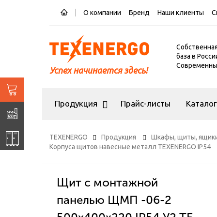
О компании
Бренд
Наши клиенты
С
Собственна
база в Росси
Современный
Успех начинается здесь!
Продукция
Прайс-листы
Катало
TEXENERGO
Продукция
Шкафы, щиты, ящики
Корпуса щитов навесные металл TEXENERGO IP54
Щит с монтажной
панелью ЩМП -06-2