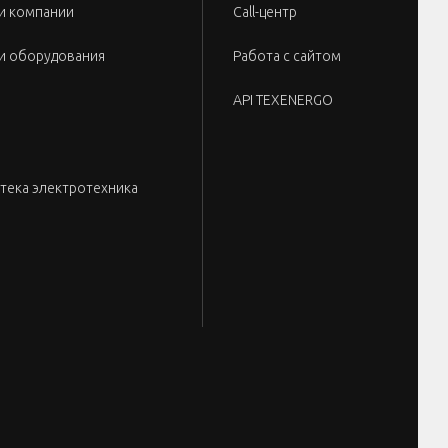
и компании
Call-центр
и оборудования
Работа с сайтом
API TEXENERGO
тека электротехника