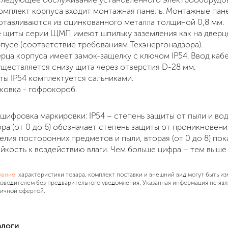
омплект корпуса входит монтажная панель. Монтажные пан
отавливаются из оцинкованного металла толщиной 0,8 мм.
 щиты серии ЩМП имеют шпильку заземления как на дверце,
пусе (соответствие требованиям Техэнергонадзора).
рца корпуса имеет замок-защелку с ключом IP54. Ввод каб
ществляется снизу щита через отверстия D-28 мм.
ы IP54 комплектуется сальниками.
ковка - гофрокороб.
шифровка маркировки: IP54 – степень защиты от пыли и вод
ра (от 0 до 6) обозначает степень защиты от проникновени
елия посторонних предметов и пыли, вторая (от 0 до 8) пок
йкость к воздействию влаги. Чем больше цифра – тем выше
мание:
характеристики товара, комплект поставки и внешний вид могут быть и
зводителем без предварительного уведомления. Указанная информация не явл
ичной офертой.
алоги