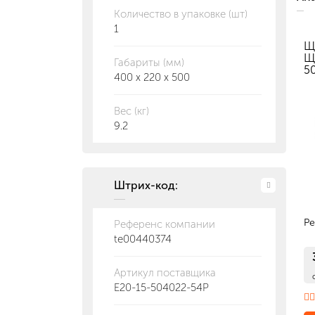
Количество в упаковке (шт)
1
Щ
Щ
Габариты (мм)
5
400 x 220 x 500
Вес (кг)
9.2
Штрих-код:
Р
Референс компании
te00440374
Артикул поставщика
E20-15-504022-54P