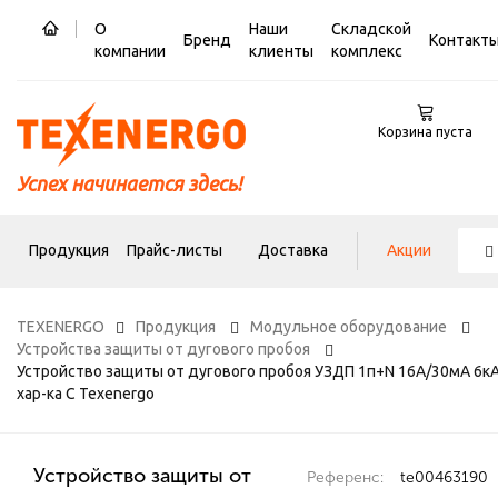
О
Наши
Складской
Бренд
Контакт
компании
клиенты
комплекс
Корзина пуста
Успех начинается здесь!
Продукция
Прайс-листы
Доставка
Акции
TEXENERGO
Продукция
Модульное оборудование
Устройства защиты от дугового пробоя
Устройство защиты от дугового пробоя УЗДП 1п+N 16А/30мА 6к
хар-ка С Texenergo
Устройство защиты от
Референс:
te00463190