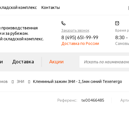
кладской комплекс
Контакты
я производственная
Заказать звонок
Время 
и и за рубежом.
8 (495) 651-99-99
8:30 -
 складской комплекс.
Доставка по России
Самовы
ги
Доставка
Акции
имов
ЗНИ
Клеммный зажим ЗНИ - 2,5мм синий Texenergo
Референс:
te00466485
Арти