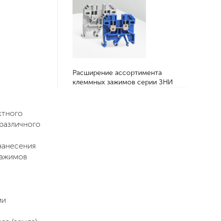
Расширение ассортимента
клеммных зажимов серии ЗНИ
ктного
 различного
нанесения
зажимов
ми