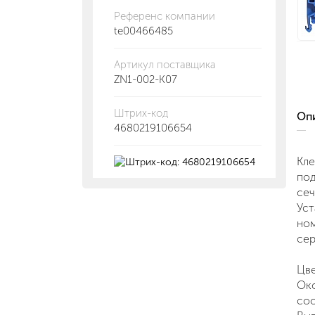
Референс компании
te00466485
Артикул поставщика
ZN1-002-K07
Штрих-код
О
4680219106654
Кле
под
сеч
Уст
ном
се
Цве
Око
соо