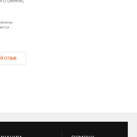
о (земля),
зменены
яется
Й ОТЗЫВ