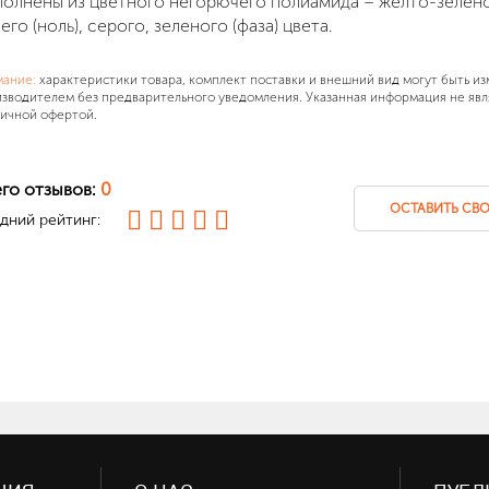
олнены из цветного негорючего полиамида – желто-зеленог
его (ноль), серого, зеленого (фаза) цвета.
мание:
характеристики товара, комплект поставки и внешний вид могут быть и
зводителем без предварительного уведомления. Указанная информация не явл
ичной офертой.
го отзывов:
0
ОСТАВИТЬ СВО
дний рейтинг: