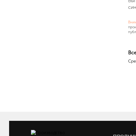
Вып
син
Вни
прои
публ
Все
Сре