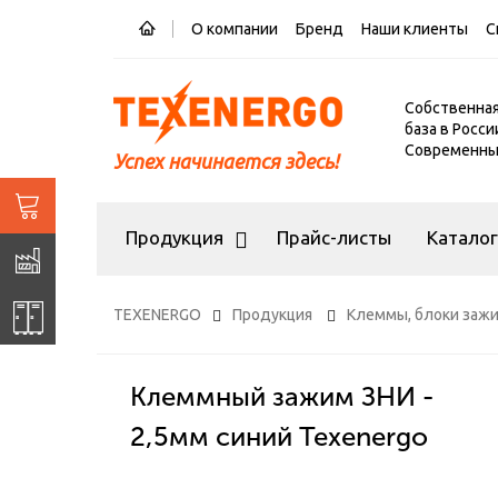
О компании
Бренд
Наши клиенты
С
Собственна
база в Росси
Современный
Успех начинается здесь!
Продукция
Прайс-листы
Катало
TEXENERGO
Продукция
Клеммы, блоки заж
Клеммный зажим ЗНИ -
2,5мм синий Texenergo