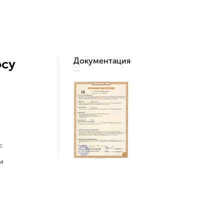
Документация
осу
:
и