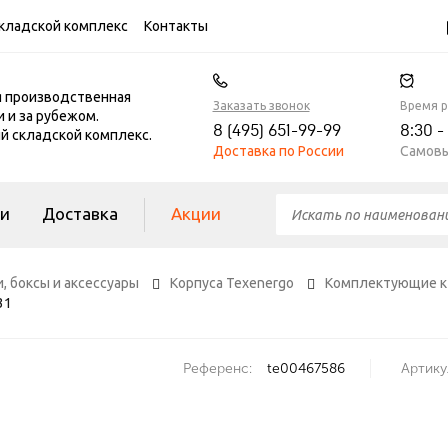
кладской комплекс
Контакты
я производственная
Заказать звонок
Время 
и и за рубежом.
8 (495) 651-99-99
8:30 -
 складской комплекс.
Доставка по России
Самовы
ги
Доставка
Акции
, боксы и аксессуары
Корпуса Texenergo
Комплектующие к 
31
Референс:
te00467586
Артику