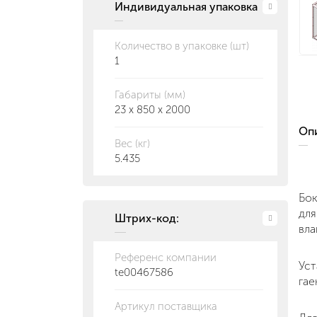
Индивидуальная упаковка
Количество в упаковке (шт)
1
Габариты (мм)
23 x 850 x 2000
О
Вес (кг)
5.435
Бок
для
Штрих-код:
вла
Референс компании
Уст
te00467586
гае
Артикул поставщика