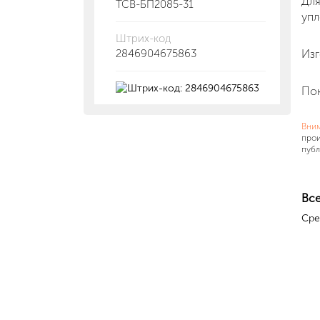
Для
ТСВ-БП2085-31
упл
Штрих-код
2846904675863
Изг
Пок
Вни
прои
публ
Все
Сре