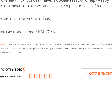
 степени IP54 боковая панель обклеивается по периметру
отнителем, а также устанавливается резиновая шайба.
отавливается из стали 1 мм.
рытие порошковое RAL 7035.
мание:
характеристики товара, комплект поставки и внешний вид могут быть и
зводителем без предварительного уведомления. Указанная информация не явл
ичной офертой.
го отзывов:
0
ОСТАВИТЬ СВО
дний рейтинг: