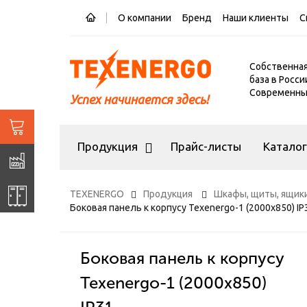
О компании
Бренд
Наши клиенты
С
Собственна
база в Росси
Современный
Успех начинается здесь!
Продукция
Прайс-листы
Катало
TEXENERGO
Продукция
Шкафы, щиты, ящики
Боковая панель к корпусу Texenergo-1 (2000х850) IP
Боковая панель к корпусу
Texenergo-1 (2000х850)