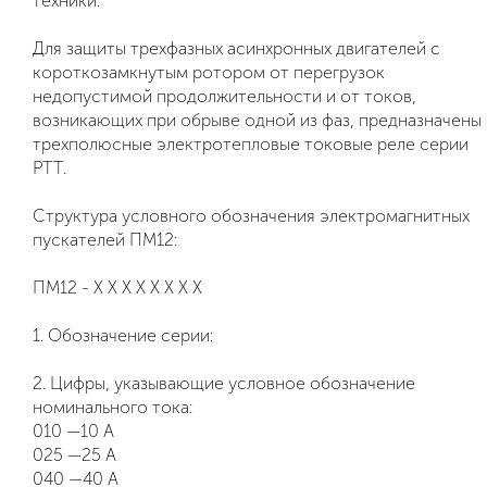
техники.
Для защиты трехфазных асинхронных двигателей с
короткозамкнутым ротором от перегрузок
недопустимой продолжительности и от токов,
возникающих при обрыве одной из фаз, предназначены
трехполюсные электротепловые токовые реле серии
РТТ.
Структура условного обозначения электромагнитных
пускателей ПМ12:
ПМ12 - Х Х Х Х Х Х Х Х
1. Обозначение серии:
2. Цифры, указывающие условное обозначение
номинального тока:
010 —10 А
025 —25 А
040 —40 А