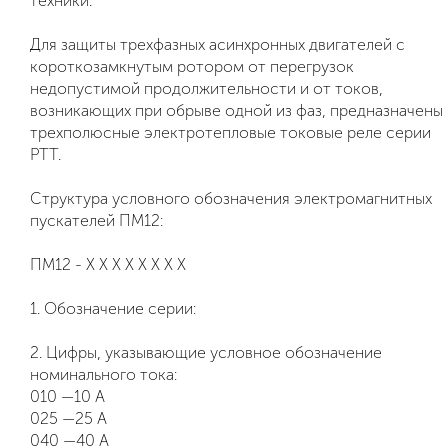
техники.
Для защиты трехфазных асинхронных двигателей с
короткозамкнутым ротором от перегрузок
недопустимой продолжительности и от токов,
возникающих при обрыве одной из фаз, предназначены
трехполюсные электротепловые токовые реле серии
РТТ.
Структура условного обозначения электромагнитных
пускателей ПМ12:
ПМ12 - Х Х Х Х Х Х Х Х
1. Обозначение серии:
2. Цифры, указывающие условное обозначение
номинального тока:
010 —10 А
025 —25 А
040 —40 А