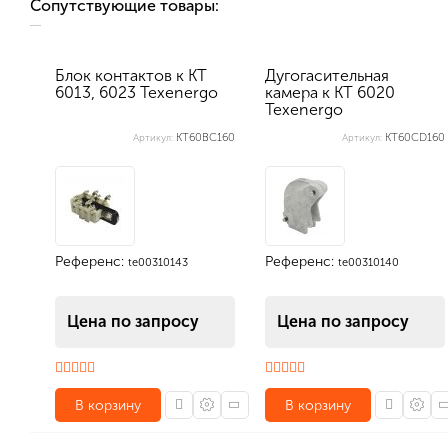
Сопутствующие товары:
Блок контактов к КТ
Дугогасительная
6013, 6023 Texenergo
камера к КТ 6020
Texenergo
KT60BC160
KT60CD160
Артикул:
Артикул:
Референс:
Референс:
te00310143
te00310140
Цена по запросу
Цена по запросу
В корзину
В корзину
Количество в упаковке (шт): 1, габариты (мм): 125 x 70 x 55, вес (кг): 0.18
Количество в упаковке (шт): 1, габариты (мм): 130 x 100 x 30, вес (кг): 0.277