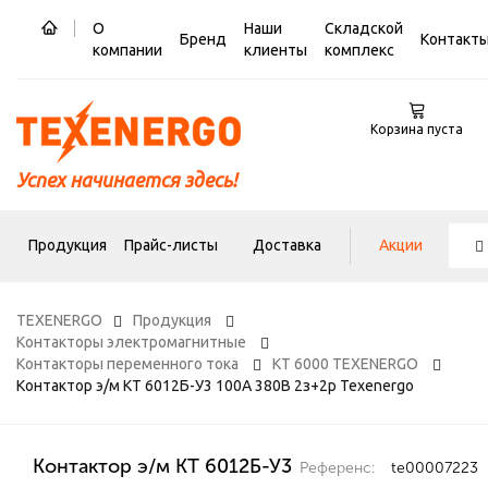
О
Наши
Складской
Бренд
Контакт
компании
клиенты
комплекс
Корзина пуста
Успех начинается здесь!
Продукция
Прайс-листы
Доставка
Акции
TEXENERGO
Продукция
Контакторы электромагнитные
Контакторы переменного тока
КТ 6000 TEXENERGO
Контактор э/м КТ 6012Б-У3 100А 380В 2з+2р Texenergo
Контактор э/м КТ 6012Б-У3
Референс:
te00007223