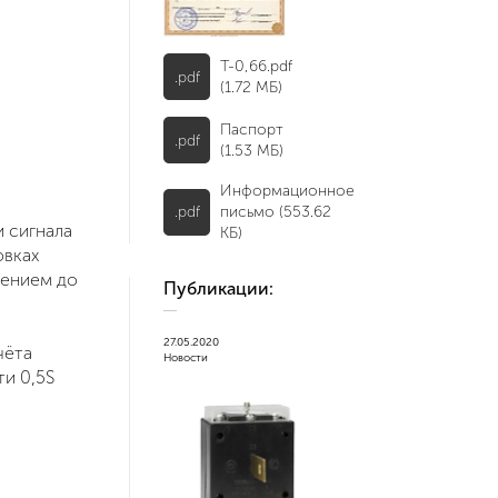
Т-0,66.pdf
.pdf
(1.72 МБ)
Паспорт
.pdf
(1.53 МБ)
Информационное
.pdf
письмо (553.62
 сигнала
КБ)
овках
жением до
Публикации:
27.05.2020
17.01.2019
чёта
Новости
Статьи
ти 0,5S