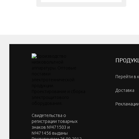
ПРОДУК
Перейти в 
Доставка
Рекламаци
Cвидетельства о
регистрации товарных
знаков №471503 и
№471456 выданы
Роспатентом 26.09.2012.