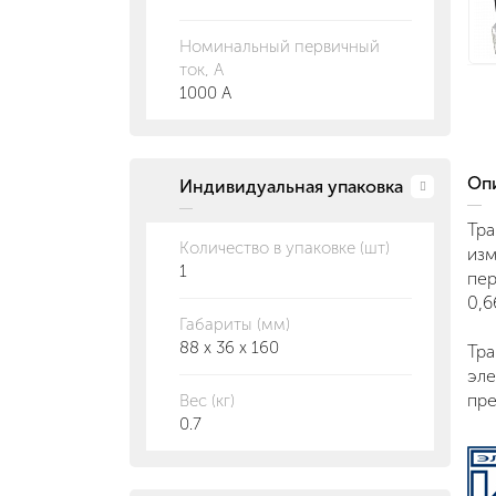
Номинальный первичный
ток, А
1000 А
О
Индивидуальная упаковка
Тра
Количество в упаковке (шт)
изм
1
пер
0,6
Габариты (мм)
88 x 36 x 160
Тра
эле
пре
Вес (кг)
0.7