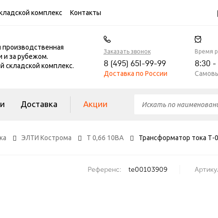
кладской комплекс
Контакты
я производственная
Заказать звонок
Время 
и и за рубежом.
8 (495) 651-99-99
8:30 -
 складской комплекс.
Доставка по России
Самовы
ги
Доставка
Акции
ка
ЭЛТИ Кострома
Т 0,66 10ВА
Трансформатор тока Т-0,
Референс:
te00103909
Артику