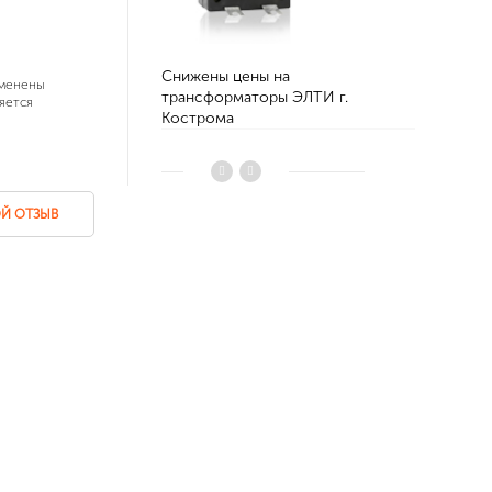
Снижены цены на
Производс
зменены
трансформаторы ЭЛТИ г.
стандарту.
яется
Кострома
Й ОТЗЫВ