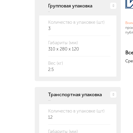
Групповая упаковка
Количество в упаковке (шт)
Вни
прои
3
публ
Габариты (мм)
310 x 280 x 120
Все
Сре
Вес (кг)
2.5
Транспортная упаковка
Количество в упаковке (шт)
12
Габариты (мм)