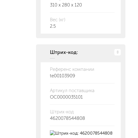
310 x 280 x 120
Вес (кг)
2.5
Штрих-код:
Референс компании
te00103909
Артикул поставщика
ОС0000035101
Штрих-код
4620078544808