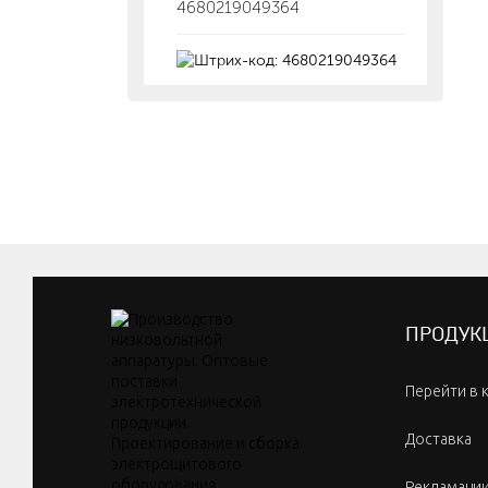
4680219049364
ПРОДУК
Перейти в 
Доставка
Рекламаци