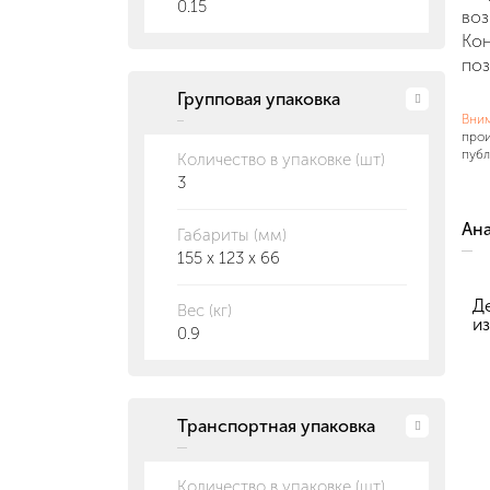
0.15
воз
Кон
поз
Групповая упаковка
Вни
прои
публ
Количество в упаковке (шт)
3
Ан
Габариты (мм)
155 x 123 x 66
Д
Вес (кг)
из
0.9
Транспортная упаковка
Количество в упаковке (шт)