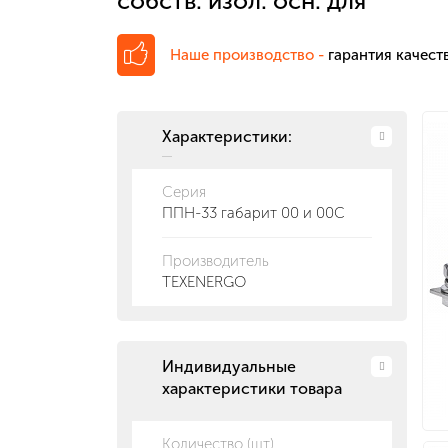
собств. изол. осн. для
габ.00 и 00С
Наше производство -
гарантия качеств
Характеристики:
Серия
ППН-33 габарит 00 и 00С
Производитель
TEXENERGO
Индивидуальные
характеристики товара
Количество (шт)