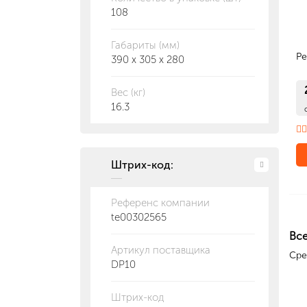
108
Габариты (мм)
Р
390 x 305 x 280
Вес (кг)
16.3
Штрих-код:
Количество в 
Референс компании
te00302565
Все
Артикул поставщика
Сре
DP10
Штрих-код