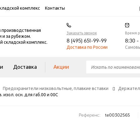
кладской комплекс
Контакты
я производственная
Заказать звонок
Время 
и и за рубежом.
8 (495) 651-99-99
8:30 -
 складской комплекс.
Доставка по России
Самовы
ги
Доставка
Акции
Предохранители низковольтные, плавкие вставки
Держатели
изол. осн. для габ.00 и 00С
Референс:
te00302565