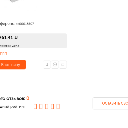
еференс:
te00013807
261.41
a
оптовая цена
В корзину
упаковке (шт): 1, габариты (мм): 121 x 28 x 56, вес (кг): 0.131
го отзывов:
0
ОСТАВИТЬ СВО
дний рейтинг: