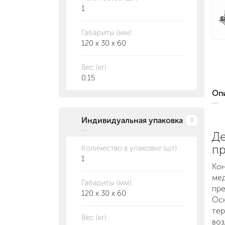
1
Габариты (мм)
120 x 30 x 60
Вес (кг)
0.15
О
Индивидуальная упаковка
Де
пр
Количество в упаковке (шт)
1
Кон
мед
Габариты (мм)
пре
120 x 30 x 60
Осн
тер
Вес (кг)
воз