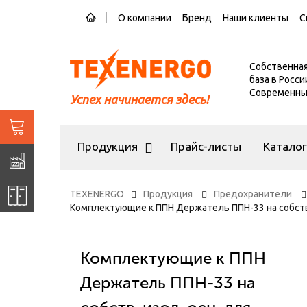
О компании
Бренд
Наши клиенты
С
Собственна
база в Росси
Современный
Успех начинается здесь!
Продукция
Прайс-листы
Катало
TEXENERGO
Продукция
Предохранители
Комплектующие к ППН Держатель ППН-33 на собств. 
Комплектующие к ППН
Держатель ППН-33 на