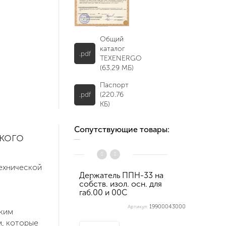
Общий
каталог
.pdf
TEXENERGO
(63.29 МБ)
Паспорт
.pdf
(220.76
КБ)
Сопутствующие товары:
кого
ехнической
Держатель ППН-33 на
Плавкая
собств. изол. осн. для
16А габ
габ.00 и 00С
19900043000
Артикул:
ским
м, которые