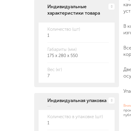
кач
Индивидуальные
уст
характеристики товара
В к
Количество (шт)
изг
1
Все
Габариты (мм)
кор
175 x 280 x 550
Две
Вес (кг)
7
осу
Упа
Индивидуальная упаковка
Вни
прои
публ
Количество в упаковке (шт)
1