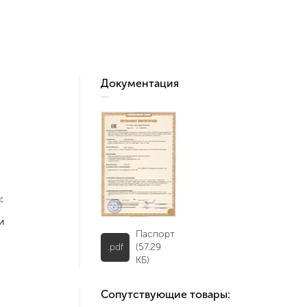
Документация
:
и
Паспорт
.pdf
(57.29
КБ)
Сопутствующие товары: