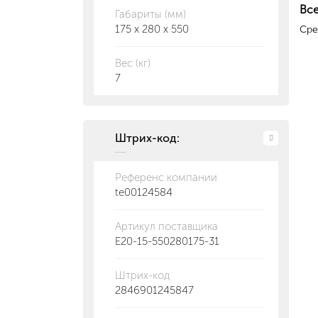
Все
Габариты (мм)
175 x 280 x 550
Сре
Вес (кг)
7
Штрих-код:
Референс компании
te00124584
Артикул поставщика
E20-15-550280175-31
Штрих-код
2846901245847