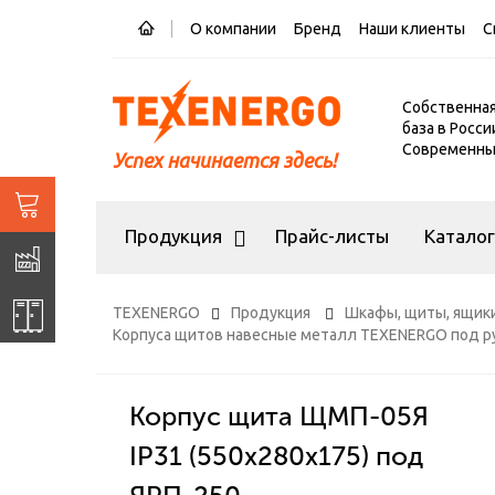
О компании
Бренд
Наши клиенты
С
Собственна
база в Росси
Современный
Успех начинается здесь!
Продукция
Прайс-листы
Катало
TEXENERGO
Продукция
Шкафы, щиты, ящики
Корпуса щитов навесные металл TEXENERGO под р
Корпус щита ЩМП-05Я
IP31 (550х280х175) под