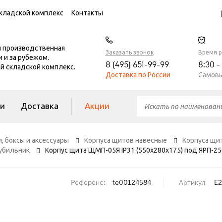
кладской комплекс
Контакты
я производственная
Заказать звонок
Время 
и и за рубежом.
8 (495) 651-99-99
8:30 -
 складской комплекс.
Доставка по России
Самовы
ги
Доставка
Акции
, боксы и аксессуары
Корпуса щитов навесные
Корпуса щи
убильник
Корпус щита ЩМП-05Я IP31 (550х280х175) под ЯРП-25
Референс:
te00124584
Артикул:
E2