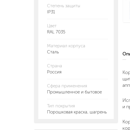
Степень защиты
IP31
Цвет
RAL 7035
Материал корпуса
Сталь
О
Страна
Россия
Кор
щит
апп
Сфера применения
Промышленное и бытовое
Исп
Тип покрытия
и п
Порошковая краска, шагрень
Кор
кор