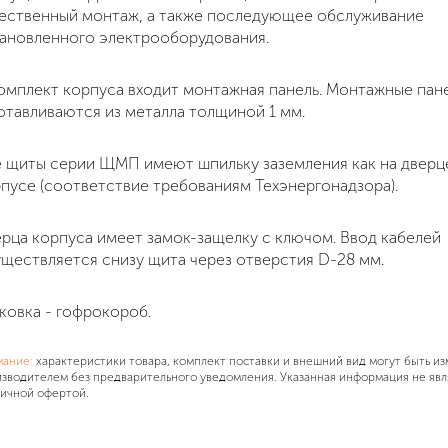
ественный монтаж, а также последующее обслуживание
ановленного электрооборудования.
омплект корпуса входит монтажная панель. Монтажные пан
отавливаются из металла толщиной 1 мм.
 щиты серии ЩМП имеют шпильку заземления как на дверце,
пусе (соответствие требованиям Техэнергонадзора).
рца корпуса имеет замок-защелку с ключом. Ввод кабелей
ществляется снизу щита через отверстия D-28 мм.
ковка - гофрокороб.
мание:
характеристики товара, комплект поставки и внешний вид могут быть и
зводителем без предварительного уведомления. Указанная информация не явл
ичной офертой.