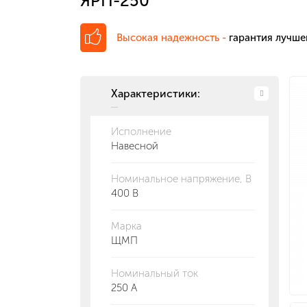
ЯРП-250
Высокая надежность -
гарантия лучше
Характеристики:
Исполнение
Навесной
Номинальное напряжение, В
400 В
Марка
ЩМП
Номинальный ток
250 А