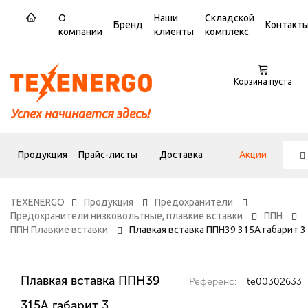
О
Наши
Складской
Бренд
Контакт
компании
клиенты
комплекс
Корзина пуста
Успех начинается здесь!
Продукция
Прайс-листы
Доставка
Акции
TEXENERGO
Продукция
Предохранители
Предохранители низковольтные, плавкие вставки
ППН
ППН Плавкие вставки
Плавкая вставка ППН39 315А габарит 3
Плавкая вставка ППН39
Референс:
te00302633
315А габарит 3