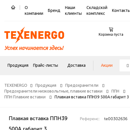
О
Наши
Складской
Бренд
Контакт
компании
клиенты
комплекс
Корзина пуста
Успех начинается здесь!
Продукция
Прайс-листы
Доставка
Акции
TEXENERGO
Продукция
Предохранители
Предохранители низковольтные, плавкие вставки
ППН
ППН Плавкие вставки
Плавкая вставка ППН39 500А габарит 3
Плавкая вставка ППН39
Референс:
te00302636
500А габарит 3