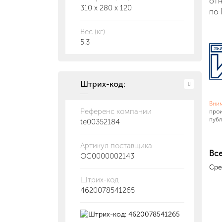
отн
310 x 280 x 120
по 
Вес (кг)
5.3
Штрих-код:
Вни
Референс компании
прои
публ
te00352184
Артикул поставщика
Все
ОС0000002143
Сре
Штрих-код
4620078541265