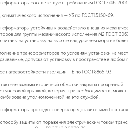
нсформаторы соответствуют требованиям ГОСТ7746-2001
 климатического исполнения —
У3
по ГОСТ15150-69.
нсформаторы устойчивы к воздействию внешних механиче
торов для группы механического исполнения М2 ГОСТ 306
считаны на установку на высоте над уровнем моря не боле
олнение трансформаторов по условиям установки на мес
раиваемые, допускают установку в пространстве в любом 
сс нагревостойкости изоляции – Е по ГОСТ8865-93.
тактные зажимы вторичной обмотки закрыты прозрачной
стмассовой крышкой, которая, при необходимости, может
омбирована уполномоченной на это службой.
нсформаторы проходят поверку представителями Госстанд
способу защиты от поражения электрическим током тран