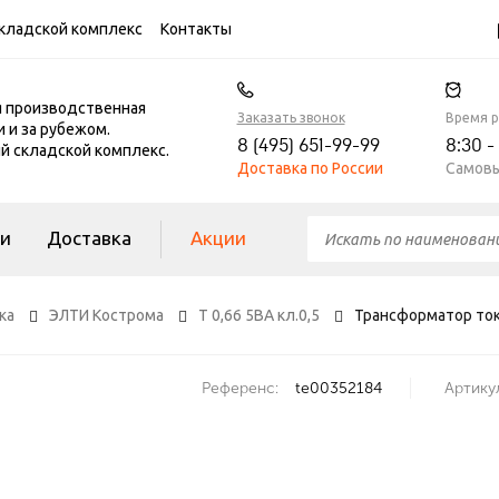
кладской комплекс
Контакты
я производственная
Заказать звонок
Время 
и и за рубежом.
8 (495) 651-99-99
8:30 -
 складской комплекс.
Доставка по России
Самовы
ги
Доставка
Акции
ка
ЭЛТИ Кострома
Т 0,66 5ВА кл.0,5
Трансформатор тока
Референс:
te00352184
Артикул