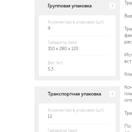
Тра
Групповая упаковка
Вид
Количество в упаковке (шт)
9
Тра
фак
рас
Габариты (мм)
310 x 280 x 120
Исп
вст
Вес (кг)
5.3
Кла
Кон
пла
Транспортная упаковка
опл
Количество в упаковке (шт)
Тра
12
По 
Габариты (мм)