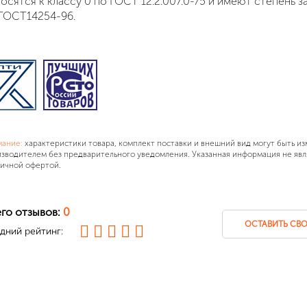
осятся к классу
0
по ГОСТ 12.2.007.0-75 и имеют степень з
ГОСТ14254-96.
мание:
характеристики товара, комплект поставки и внешний вид могут быть и
зводителем без предварительного уведомления. Указанная информация не явл
ичной офертой.
го отзывов:
0
ОСТАВИТЬ СВО
дний рейтинг: