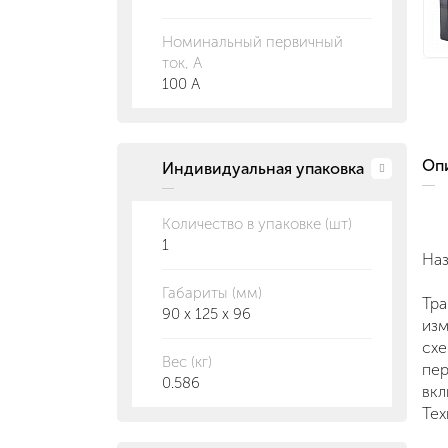
Номинальный первичный
ток, А
100 А
О
Индивидуальная упаковка
Количество в упаковке (шт)
1
На
Габариты (мм)
Тр
90 x 125 x 96
изм
схе
Вес (кг)
пер
0.586
вкл
Тех