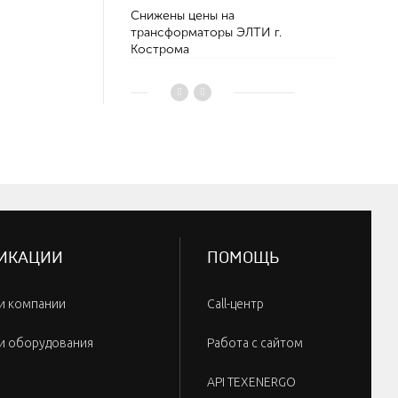
Снижены цены на
Производс
трансформаторы ЭЛТИ г.
стандарту.
Кострома
ИКАЦИИ
ПОМОЩЬ
и компании
Call-центр
и оборудования
Работа с сайтом
API TEXENERGO