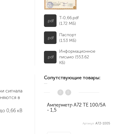
Т-0,66.pdf
.pdf
(1.72 МБ)
Паспорт
.pdf
(1.53 МБ)
Информационное
.pdf
письмо (553.62
КБ)
Сопутствующие товары:
чи сигнала
няются в
Амперметр А72 ТЕ 100/5А
Амперм
- 1,5
100/5 А
до 0,66 кВ
А72-1005
Артикул: