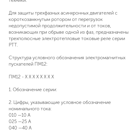
техники.
Для защиты трехфазных асинхронных двигателей с
короткозамкнутым ротором от перегрузок
недопустимой продолжительности и от токов,
возникающих при обрыве одной из фаз, предназначены
трехполюсные электротепловые токовые реле серии
РТТ.
Структура условного обозначения электромагнитных
пускателей ПМ12:
ПМ12 - Х Х Х Х Х Х Х Х
1. Обозначение серии:
2. Цифры, указывающие условное обозначение
номинального тока:
010 —10 А
025 —25 А
040 —40 А