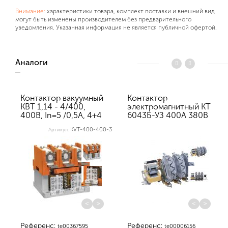
Внимание:
характеристики товара, комплект поставки и внешний вид
могут быть изменены производителем без предварительного
уведомления. Указанная информация не является публичной офертой.
Аналоги
Контактор вакуумный
Контактор
КВТ 1,14 - 4/400,
электромагнитный КТ
400В, In=5 /0,5A, 4+4
6043Б-УЗ 400А 380В
У3
2з+2р Влад...
KVT-400-400-3
Артикул:
<
>
<
>
Референс:
Референс:
te00367595
te00006156