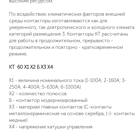
высоким ресурсом.
По воздействию климатических факторов внешней
среды контакторы изготавливаются как для
умеренного, так длятропического и холодного климата
категорий размещения 3. Контакторы КТ рассчитаны
для работы в продолжительном, прерывисто -
продолжительном и повторно - кратковременном
режиме.
КТ 60 Х1 Х2 Б Х3 Х4
Х1 - величина номинального тока (1-100А; 2-160А; 3-
250А; 4-400А; 5-630А; 6-1000А)
Х2 - количество полюсов
Б - контактор модернизированный
Х3 - материал главных контактов (С-контакты
металлокерамические на основе серебра, (-)- контакты
медные)
Х4 - напряжение катушки управления