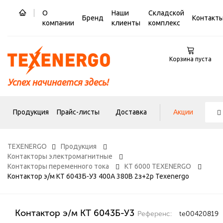
О
Наши
Складской
Бренд
Контакт
компании
клиенты
комплекс
Корзина пуста
Успех начинается здесь!
Продукция
Прайс-листы
Доставка
Акции
TEXENERGO
Продукция
Контакторы электромагнитные
Контакторы переменного тока
КТ 6000 TEXENERGO
Контактор э/м КТ 6043Б-У3 400А 380В 2з+2р Texenergo
Контактор э/м КТ 6043Б-У3
Референс:
te00420819