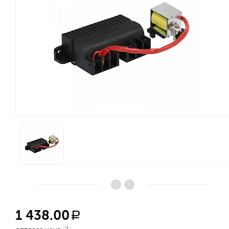
1 438.00
a
?