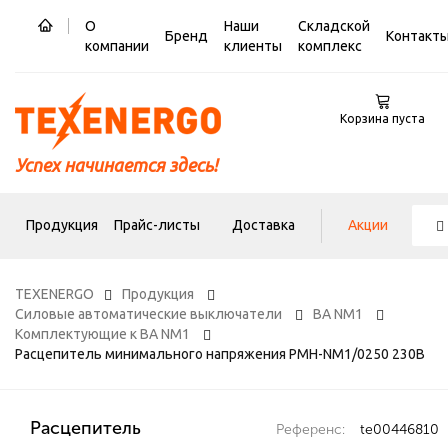
О
Наши
Складской
Бренд
Контакт
компании
клиенты
комплекс
Корзина пуста
Успех начинается здесь!
Продукция
Прайс-листы
Доставка
Акции
TEXENERGO
Продукция
Силовые автоматические выключатели
ВА NM1
Комплектующие к ВА NM1
Расцепитель минимального напряжения РМН-NM1/0250 230В
Расцепитель
Референс:
te00446810