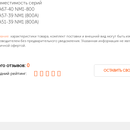
вместимость серий
А67-40 NM1-800
А57-39 NM1 (800А)
А51-39 NM1 (800А)
мание:
характеристики товара, комплект поставки и внешний вид могут быть и
зводителем без предварительного уведомления. Указанная информация не явл
ичной офертой.
го отзывов:
0
ОСТАВИТЬ СВО
дний рейтинг: