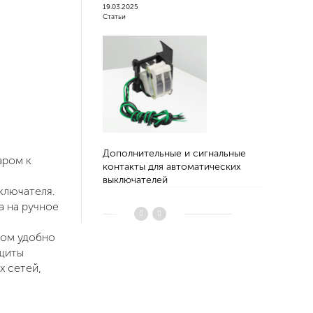
19.03.2025
20.12.2022
Статьи
Новинки обор
Дополнительные и сигнальные
Привод м
аром к
контакты для автоматических
выключателей
ключателя.
а на ручное
дом удобно
 щиты
х сетей,