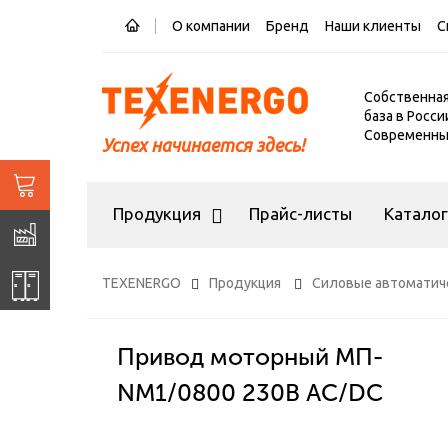
О компании
Бренд
Наши клиенты
С
Собственна
база в Росси
Современный
Успех начинается здесь!
Продукция
Прайс-листы
Катало
TEXENERGO
Продукция
Силовые автоматич
Привод моторный МП-
NM1/0800 230В AC/DC