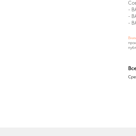
Со
-
В
- В
- В
Вни
прои
публ
Все
Сре