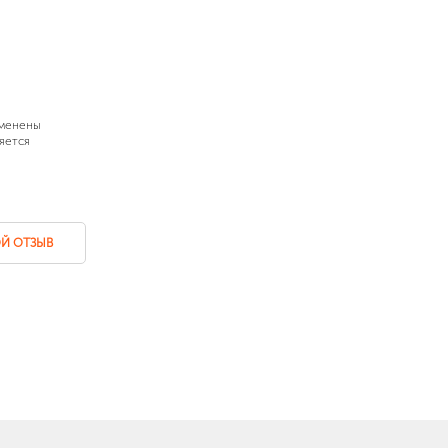
зменены
яется
Й ОТЗЫВ