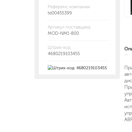
Референс компании
te00455399
Артикул поставщика
MOD-NM1-800
Штрих-код
О
4680219103455
Пр
ав
дис
При
упр
Авт
исп
упр
АВP