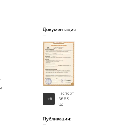
Документация
:
и
Паспорт
.pdf
(56.53
КБ)
Публикации: