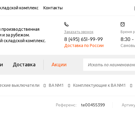
кладской комплекс
Контакты
я производственная
Заказать звонок
Время 
и и за рубежом.
8 (495) 651-99-99
8:30 -
 складской комплекс.
Доставка по России
Самовы
ги
Доставка
Акции
еские выключатели
ВА NM1
Комплектующие к ВА NM1
Референс:
te00455399
Артику