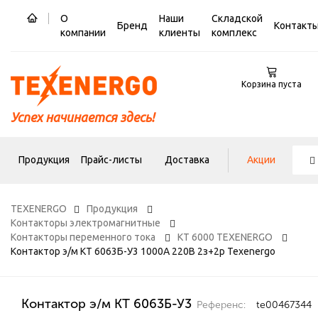
О
Наши
Складской
Бренд
Контакт
компании
клиенты
комплекс
Корзина пуста
Успех начинается здесь!
Продукция
Прайс-листы
Доставка
Акции
TEXENERGO
Продукция
Контакторы электромагнитные
Контакторы переменного тока
КТ 6000 TEXENERGO
Контактор э/м КТ 6063Б-У3 1000А 220В 2з+2р Texenergo
Контактор э/м КТ 6063Б-У3
Референс:
te00467344