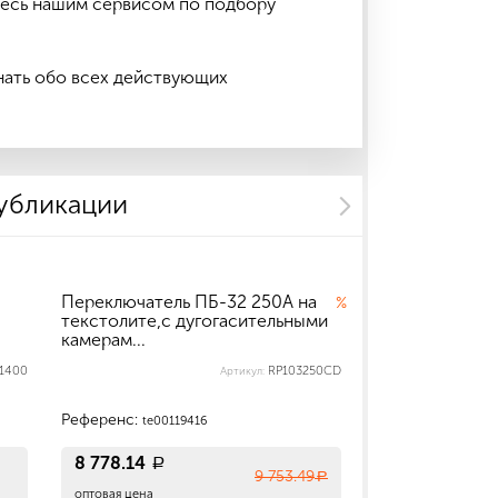
тесь нашим сервисом по подбору
нать обо всех действующих
публикации
Переключатель ПБ-32 250А на
Переключател
%
текстолите,с дугогасительными
камерам...
1400
RP103250CD
Артикул:
Референс:
Референс:
te00119416
te0000
8 778.14
8 565.50
a
a
9 753.49
a
оптовая цена
оптовая цена