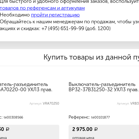
Для быстрого и удобного оформления заказов, воспользуй
товаров по референсам и артикулам
Необходимо
пройти регистрацию
Обращайтесь к нашим менеджерам по продажам, чтобы уз
акциях и скидках: +7 (495) 651-99-99 (доб. 1200)
Купить товары из данной 
тель-разъединитель
Выключатель-разъединитель
А70220-00 УХЛ3 прав.
ВР32-37В31250-32 УХЛ3 прав.
VRA70250
VRB3
Артикул:
Артикул:
с:
Референс:
te00308566
te00101877
.30
2 975.00
a
a
цена
оптовая цена