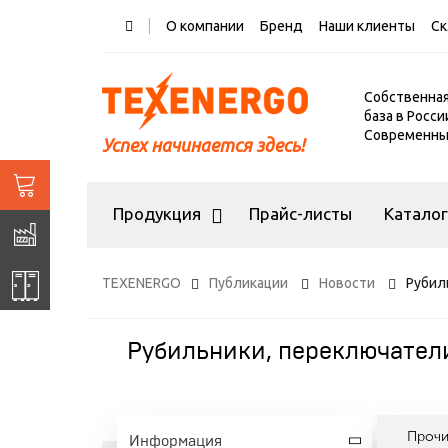
О компании
Бренд
Наши клиенты
Ск
Собственна
база в Росси
Современный
Успех начинается здесь!
Продукция
Прайс-листы
Катало
TEXENERGO
Публикации
Новости
Рубил
Рубильники, переключател
Проч
Информация