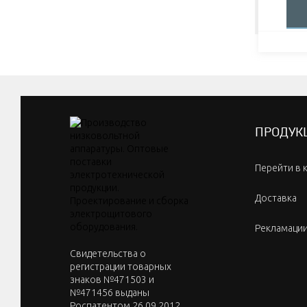
ПРОДУК
Перейти в 
Доставка
Рекламаци
Cвидетельства о
регистрации товарных
знаков №471503 и
№471456 выданы
Роспатентом 26.09.2012.