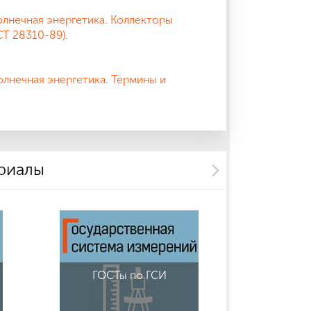
олнечная энергетика. Коллекторы
Т 28310-89).
лнечная энергетика. Термины и
риалы
ГОСТы по ГСИ
ГОСТы по
обо