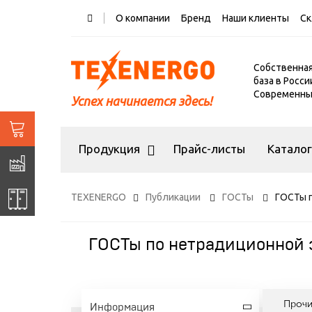
О компании
Бренд
Наши клиенты
Ск
Собственна
база в Росси
Современный
Успех начинается здесь!
Продукция
Прайс-листы
Катало
TEXENERGO
Публикации
ГОСТы
ГОСТы 
ГОСТы по нетрадиционной 
Проч
Информация