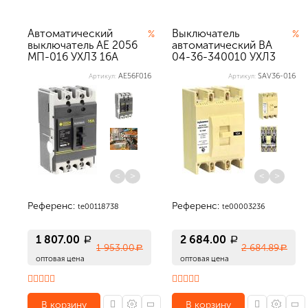
Автоматический
Выключатель
%
%
выключатель АЕ 2056
автоматический ВА
МП-016 УХЛ3 16А
04-36-340010 УХЛ3
690АС Texener...
16А Texenergo
AE56F016
SAV36-016
Артикул:
Артикул:
<
>
<
>
Референс:
Референс:
te00118738
te00003236
1 807.00
2 684.00
a
a
1 953.00
2 684.89
a
a
оптовая цена
оптовая цена
В корзину
В корзину