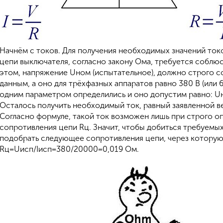
Начнём с токов. Для получения необходимых значений ток
цепи выключателя, согласно закону Ома, требуется соблюс
этом, напряжение Uном (испытательное), должно строго 
данным, а оно для трёхфазных аппаратов равно 380 В (или 69
одним параметром определились и оно допустим равно: Uн
Осталось получить необходимый ток, равный заявленной ве
Согласно формуле, такой ток возможен лишь при строго о
сопротивления цепи Rц. Значит, чтобы добиться требуемы
подобрать следующее сопротивления цепи, через которую 
Rц=Uисп/Iисп=380/20000=0,019 Ом.