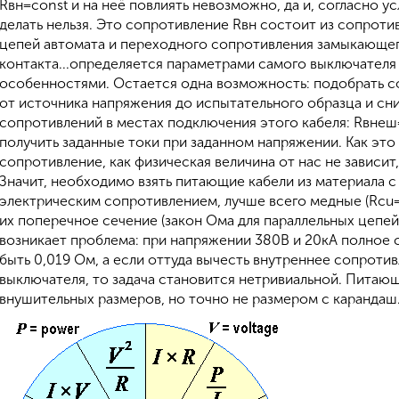
Rвн=const и на неё повлиять невозможно, да и, согласно у
делать нельзя. Это сопротивление Rвн состоит из сопрот
цепей автомата и переходного сопротивления замыкающе
контакта...определяется параметрами самого выключателя
особенностями. Остается одна возможность: подобрать 
от источника напряжения до испытательного образца и сн
сопротивлений в местах подключения этого кабеля: Rвнеш=
получить заданные токи при заданном напряжении. Как это
сопротивление, как физическая величина от нас не зависит, 
Значит, необходимо взять питающие кабели из материала 
электрическим сопротивлением, лучше всего медные (Rcu=
их поперечное сечение (закон Ома для параллельных цепей)
возникает проблема: при напряжении 380В и 20кА полное
быть 0,019 Ом, а если оттуда вычесть внутреннее сопроти
выключателя, то задача становится нетривиальной. Питаю
внушительных размеров, но точно не размером с карандаш