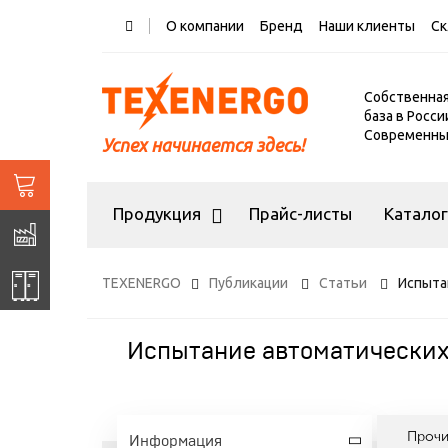
О компании
Бренд
Наши клиенты
Ск
Собственна
база в Росси
Современный
Успех начинается здесь!
Продукция
Прайс-листы
Катало
TEXENERGO
Публикации
Статьи
Испыта
Испытание автоматических
Проч
Информация