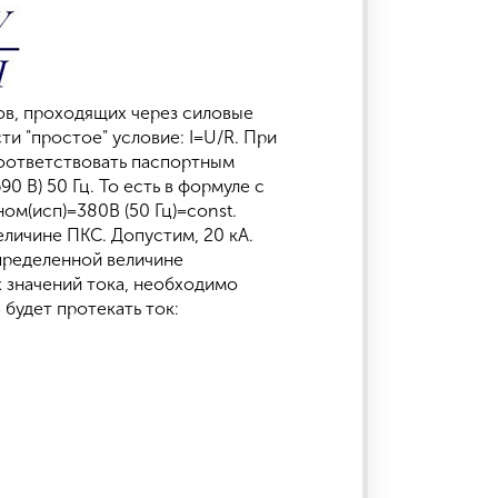
ов, проходящих через силовые
ти "простое" условие: I=U/R. При
соответствовать паспортным
0 В) 50 Гц. То есть в формуле с
ом(исп)=380В (50 Гц)=const.
личине ПКС. Допустим, 20 кА.
пределенной величине
х значений тока, необходимо
будет протекать ток: