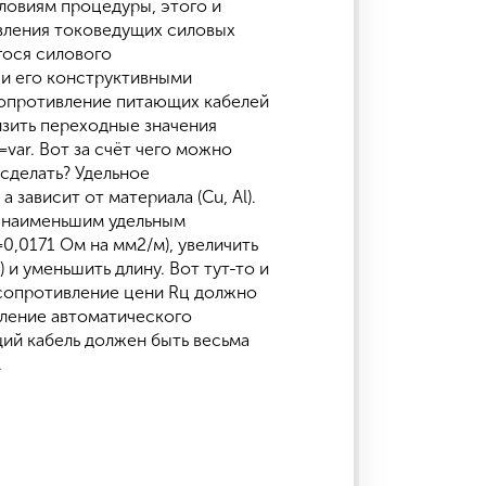
словиям процедуры, этого и
ивления токоведущих силовых
гося силового
 и его конструктивными
сопротивление питающих кабелей
изить переходные значения
var. Вот за счёт чего можно
 сделать? Удельное
а зависит от материала (Cu, Al).
с наименьшим удельным
0,0171 Ом на мм2/м), увеличить
 и уменьшить длину. Вот тут-то и
 сопротивление цени Rц должно
вление автоматического
щий кабель должен быть весьма
.