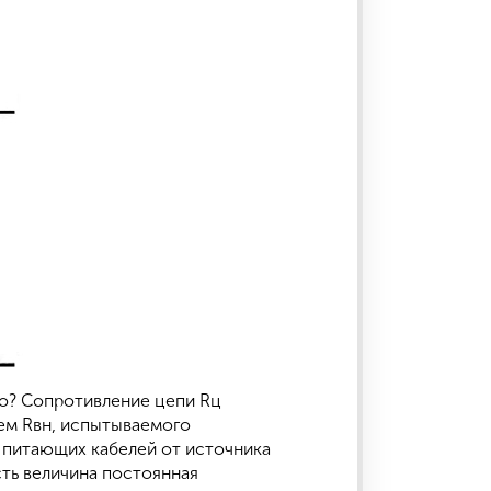
го? Сопротивление цепи Rц
ем Rвн, испытываемого
 питающих кабелей от источника
ть величина постоянная