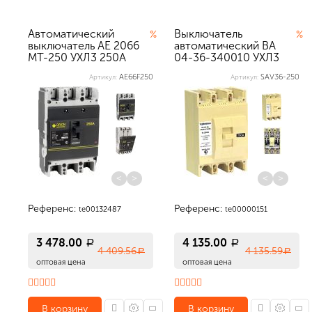
Автоматический
Выключатель
%
%
выключатель АЕ 2066
автоматический ВА
МТ-250 УХЛ3 250А
04-36-340010 УХЛ3
690АС Texener...
250А Texenergo
AE66F250
SAV36-250
Артикул:
Артикул:
<
>
<
>
Референс:
Референс:
te00132487
te00000151
3 478.00
4 135.00
a
a
4 409.56
4 135.59
a
a
оптовая цена
оптовая цена
В корзину
В корзину