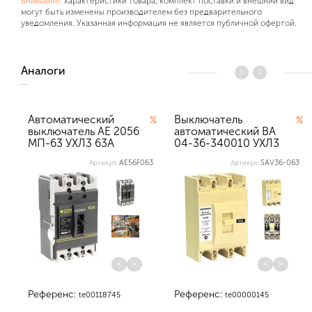
Внимание:
характеристики товара, комплект поставки и внешний вид
могут быть изменены производителем без предварительного
уведомления. Указанная информация не является публичной офертой.
Аналоги
Автоматический
Выключатель
%
%
выключатель АЕ 2056
автоматический ВА
МП-63 УХЛ3 63А
04-36-340010 УХЛ3
690АС Texenerg...
63А Texenergo
AE56F063
SAV36-063
Артикул:
Артикул:
<
>
<
>
Референс:
Референс:
te00118745
te00000145