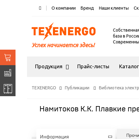
О компании
Бренд
Наши клиенты
Ск
Собственна
база в Росси
Современный
Успех начинается здесь!
Продукция
Прайс-листы
Катало
TEXENERGO
Публикации
Библиотека элект
Намитоков К.К. Плавкие п
Проч
Информация