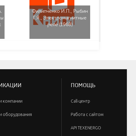
.
Филипченко И.П., Рыбин
Белоусо
ты
Г.Я., Электромагнитные
В.С. 
х
реле (1968)
разъем
ради
аппа
ИКАЦИИ
ПОМОЩЬ
и компании
Call-центр
и оборудования
Работа с сайтом
API TEXENERGO