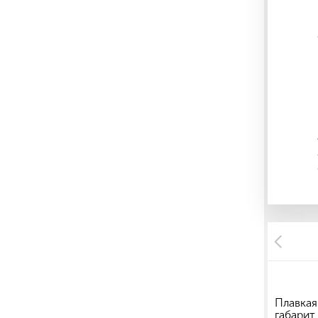
Плавкая
габарит