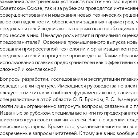
замыкания электрических устройств постоянно расширяется
Советском Союзе, так и за рубежом проводятся интенсив
совершенствования и изыскания новых технических решен
высокой надежности, обеспечения заданных параметров, 
предохранителей выдвигают на первый план необходимость
процессов в них. Немалую роль играет и правильная оценк
предохранителей. Освоение промышленного выпуска новы
создания прогрессивной технологии и организации контр
предохранителей в процессе производства. Таким образом,
использования плавких предохранителей как эффективных 
сложной и комплексной.
Вопросы разработки, исследования и эксплуатации плавк
освещены в литературе. Имеющиеся руководства по элект
следует отметить как наиболее фундаментальные, написа
специалистами в этой области О. Б. Броном, Р. С. Кузнецов
могли лишь ограниченно затронуть вопросы, связанные с 
Изданные за рубежом специальные книги по предохраните
широкого круга советских читателей. Часть сведений, соде
несколько устарела. Кроме того, указанные книги не во вс
современные запросы читателей. К тому же в них вообще