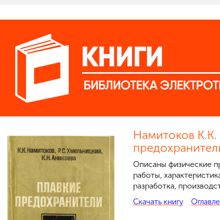
Намитоков К.К.
предохранител
Описаны физические п
работы, характеристик
разработка, производс
Скачать книгу
Оглавл