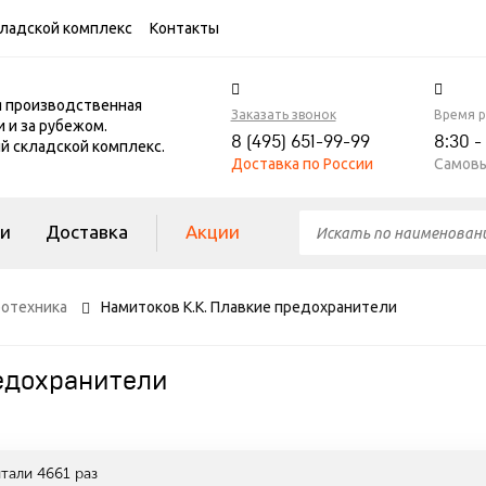
ладской комплекс
Контакты
я производственная
Заказать звонок
Время 
и и за рубежом.
8 (495) 651-99-99
8:30 -
 складской комплекс.
Доставка по России
Самовы
ги
Доставка
Акции
ротехника
Намитоков К.К. Плавкие предохранители
редохранители
итали
4661
раз