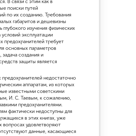
. В связи с этим как в
ные поиски путей
ий по их созданию. Требования
малых габаритов и дешевизны
 глубокого изучения физических
а условий эксплуатации
х предохранителей требует
оля основных параметров
 задача создания и
средств защиты является
их предохранителей недостаточно
рическим аппаратам, из которых
нные известными советскими
ым, И. С. Таевым, к сожалению,
плавкими предохранителями.
лям фактически недоступны для
ржащихся в этих книгах, уже
ех вопросах удовлетворяют
 отсутствуют данные, касающиеся