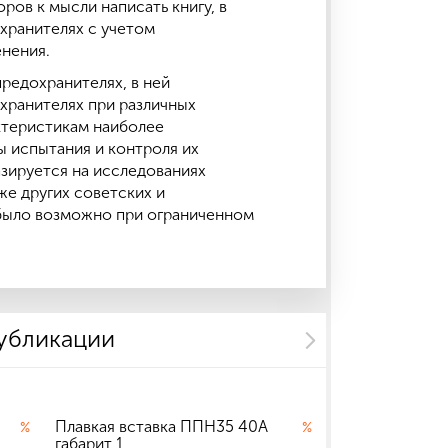
ров к мысли написать книгу, в
хранителях с учетом
енения.
редохранителях, в ней
хранителях при различных
ктеристикам наиболее
 испытания и контроля их
зируется на исследованиях
е других советских и
 было возможно при ограниченном
публикации
Плавкая вставка ППН35 40А
Плавкая встав
%
%
габарит 1
габарит 2