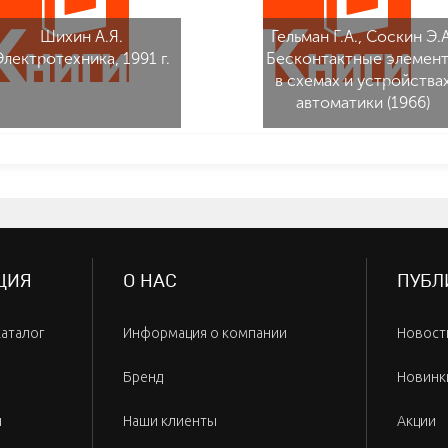
Шихин А.Я.
Гельман Г.А., Соскин Э.А
Электротехника, 1991 г.
Бесконтактные элемен
в схемах и устройства
автоматики (1966)
ЦИЯ
О НАС
ПУБЛ
каталог
Информация о компании
Новост
Бренд
Новинк
и
Наши клиенты
Акции