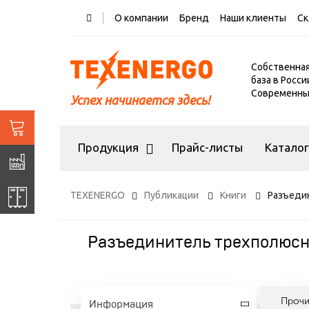
О компании
Бренд
Наши клиенты
Ск
Собственна
база в Росси
Современный
Успех начинается здесь!
Продукция
Прайс-листы
Катало
TEXENERGO
Публикации
Книги
Разъеди
Разъединитель трехполюсн
Проч
Информация