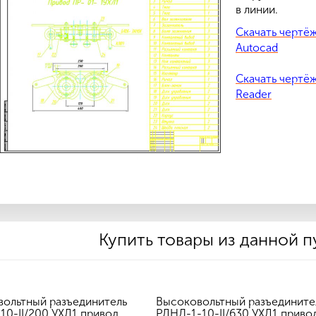
в линии.
Скачать чертёж
Autocad
Скачать чертёж
Reader
Купить товары из данной 
ольтный разъединитель
Высоковольтный разъедините
10-II/200 УХЛ1 привод
РЛНД-1-10-II/630 УХЛ1 приво