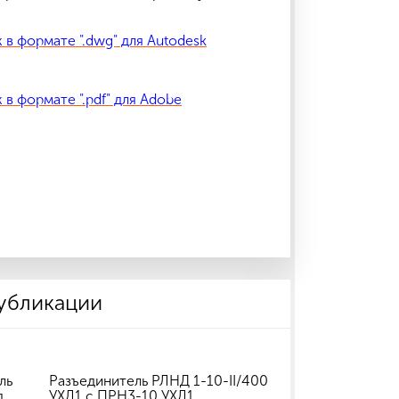
 в формате ".dwg" для Autodesk
 в формате ".pdf" для Adobe
публикации
ль
Разъединитель РЛНД 1-10-II/400
д
УХЛ1 с ПРН3-10 УХЛ1