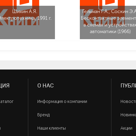
Шихин А.Я.
Гельман Г.А., Соскин Э.А
Электротехника, 1991 г.
Бесконтактные элемен
в схемах и устройства
автоматики (1966)
ЦИЯ
О НАС
ПУБЛ
каталог
Информация о компании
Новост
Бренд
Новинк
и
Наши клиенты
Акции