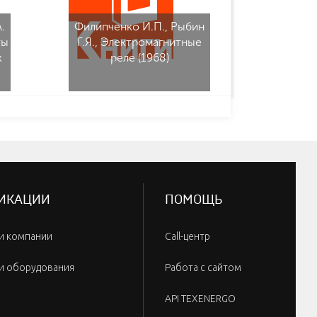
.
Филипченко И.П., Рыбин
Белоусо
ты
Г.Я., Электромагнитные
В.С. 
х
реле (1968)
разъем
ради
аппа
ИКАЦИИ
ПОМОЩЬ
и компании
Call-центр
и оборудования
Работа с сайтом
API TEXENERGO