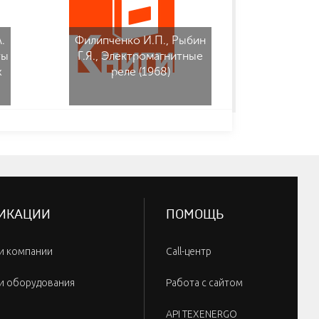
.
Филипченко И.П., Рыбин
Белоусо
ты
Г.Я., Электромагнитные
В.С. 
х
реле (1968)
разъем
ради
аппа
ИКАЦИИ
ПОМОЩЬ
и компании
Call-центр
и оборудования
Работа с сайтом
API TEXENERGO