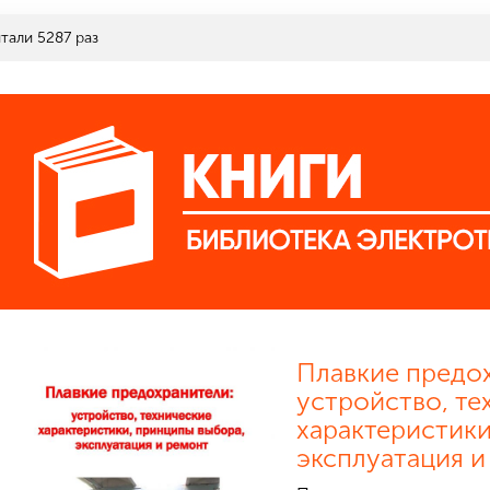
итали
5287
раз
Плавкие предо
устройство, те
характеристики
эксплуатация и