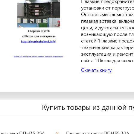
Плавкие предохраните
установки от перегрузо
Основными элементами
плавкая вставка, вклю
цепи, и дугогасительно
возникающую после пла
статей "Плавкие предо
технические характери
эксплуатация и ремонт
сайта "Школа для элек
Скачать книгу
Купить товары из данной 
 вставка ППН35 25А
Плавкая вставка ППН35 32А
%