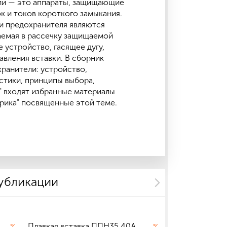
ли — это аппараты, защищающие
к и токов короткого замыкания.
 предохранителя являются
чаемая в рассечку защищаемой
е устройство, гасящее дугу,
вления вставки. В сборник
хранители: устройство,
стики, принципы выбора,
" входят избранные материалы
трика" посвященные этой теме.
публикации
Плавкая вставка ППН35 40А
Плавкая встав
%
%