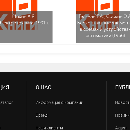
Шихин А.Я.
Гельман Г.А., Соскин Э.А
Электротехника, 1991 г.
Бесконтактные элемен
в схемах и устройства
автоматики (1966)
ЦИЯ
О НАС
ПУБЛ
каталог
Информация о компании
Новост
Бренд
Новинк
и
Наши клиенты
Акции