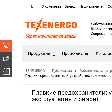
О компании
Бренд
Наши клиенты
Ск
Собственна
база в Росси
Современный
Успех начинается здесь!
Продукция
Прайс-листы
Катало
TEXENERGO
Публикации
Библиотека элект
Плавкие предохранители: устройство, технические
Плавкие предохранители: у
эксплуатация и ремонт