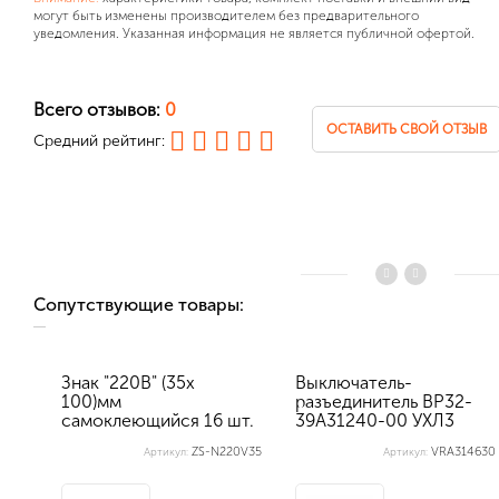
могут быть изменены производителем без предварительного
уведомления. Указанная информация не является публичной офертой.
Всего отзывов:
0
ОСТАВИТЬ СВОЙ ОТЗЫВ
Средний рейтинг:
Сопутствующие товары:
Знак "220В" (35х
Выключатель-
100)мм
разъединитель ВР32-
самоклеющийся 16 шт.
39А31240-00 УХЛ3
прав.
ZS-N220V35
VRA314630
Артикул:
Артикул: