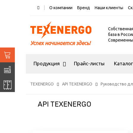
О компании
Бренд
Наши клиенты
Ск
Собственна
база в Росси
Современный
Успех начинается здесь!
Продукция
Прайс-листы
Катало
TEXENERGO
API TEXENERGO
Руководство дл
API TEXENERGO