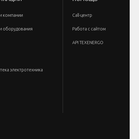
и компании
Call-центр
и оборудования
Работа с сайтом
API TEXENERGO
тека электротехника