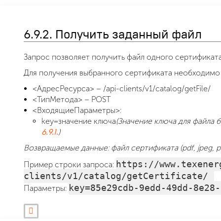
6.9.2. Получить заданный файл
Запрос позволяет получить файл одного сертификата
Для получения выбранного сертификата необходимо
<АдресРесурса> – /api-clients/v1/catalog/getFile/
<ТипМетода> – POST
<ВходящиеПараметры>:
key=значение ключа
(Значение ключа для файла б
)
6.9.1.
Возвращаемые данные: файл сертификата (pdf, jpeg, png
https://www.texener
Пример строки запроса:
clients/v1/catalog/getCertificate/
key=85e29cdb-9edd-49dd-8e28-
Параметры: