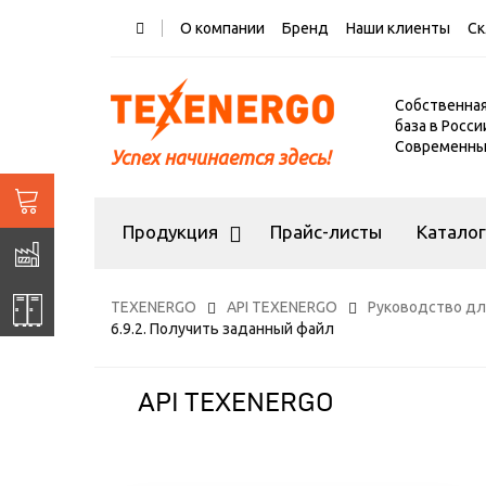
О компании
Бренд
Наши клиенты
Ск
Собственна
база в Росси
Современный
Успех начинается здесь!
Продукция
Прайс-листы
Катало
TEXENERGO
API TEXENERGO
Руководство дл
6.9.2. Получить заданный файл
API TEXENERGO