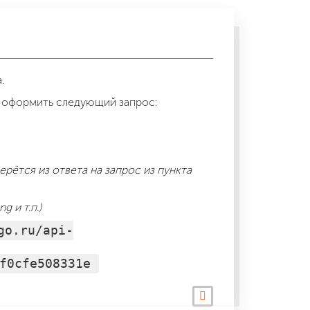
.
 оформить следующий запрос:
ерётся из ответа на запрос из пункта
 и т.п.)
go.ru/api-
f0cfe508331e