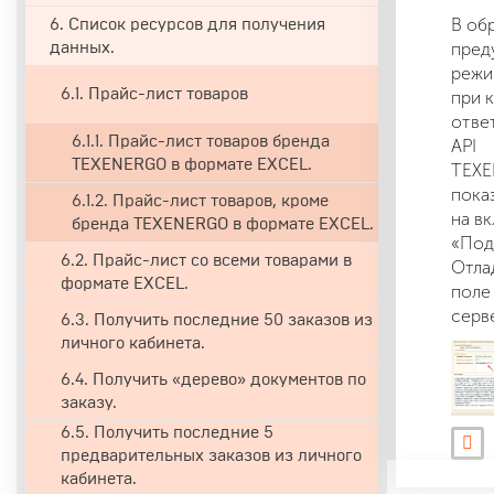
В об
6. Список ресурсов для получения
пред
данных.
режи
6.1. Прайс-лист товаров
при 
отве
6.1.1. Прайс-лист товаров бренда
API
TEXENERGO в формате EXCEL.
TEX
пока
6.1.2. Прайс-лист товаров, кроме
на в
бренда TEXENERGO в формате EXCEL.
«Под
6.2. Прайс-лист со всеми товарами в
Отла
формате EXCEL.
поле
серв
6.3. Получить последние 50 заказов из
личного кабинета.
6.4. Получить «дерево» документов по
заказу.
6.5. Получить последние 5
предварительных заказов из личного
кабинета.