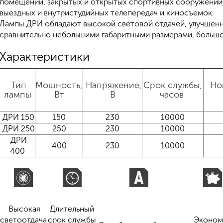
помещений, закрытых и открытых спортивных сооружений,
выездных и внутристудийных телепередач и киносъемок.
Лампы ДРИ обладают высокой световой отдачей, улучшен
сравнительно небольшими габаритными размерами, больш
Характеристики
Тип
Мощность,
Напряжение,
Срок службы,
Но
лампы
Вт
В
часов
ДРИ 150
150
230
10000
ДРИ 250
250
230
10000
ДРИ
400
230
10000
400
Высокая
Длительный
светоотдача
срок службы
Эконом