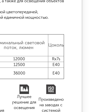
 а также для освещения объектов
ной цветопередачей,
ой единичной мощностью.
минальный световой
Цоколь
поток, люмен
12000
Rx7s
12500
Е40
36000
Е40
Лучшее
Произведено
решение для
на заводах с
освещения
ия
системой