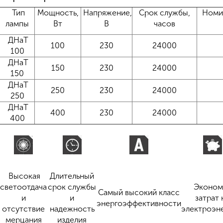
Тип
Мощность,
Напряжение,
Срок службы,
Номи
лампы
Вт
В
часов
ДНаТ
100
230
24000
100
ДНаТ
150
230
24000
150
ДНаТ
250
230
24000
250
ДНаТ
400
230
24000
400
Высокая
Длительный
светоотдача
срок службы
Эконом
Самый высокий класс
и
и
затрат 
энергоэффективности
отсутствие
надежность
электроэн
мерцания
изделия