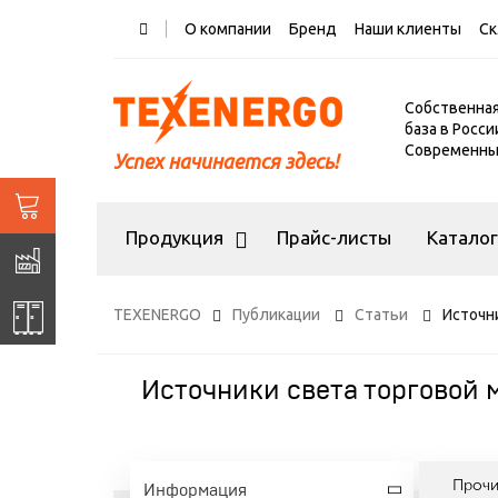
О компании
Бренд
Наши клиенты
Ск
Собственна
база в Росси
Современный
Успех начинается здесь!
Продукция
Прайс-листы
Катало
TEXENERGO
Публикации
Статьи
Источн
Источники света торговой
Проч
Информация