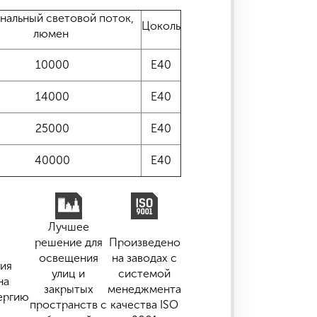
нальный световой поток,
Цоколь
люмен
10000
Е40
14000
Е40
25000
Е40
40000
Е40
Лучшее
решение для
Произведено
освещения
на заводах с
ия
улиц и
системой
на
закрытых
менеджмента
ергию
пространств с
качества ISO