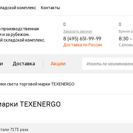
ладской комплекс
Контакты
я производственная
Заказать звонок
Время 
и и за рубежом.
8 (495) 651-99-99
8:30 -
 складской комплекс.
Доставка по России
Самовы
ги
Доставка
Акции
ики света торговой марки TEXENERGO
 марки TEXENERGO
итали
7173
раза